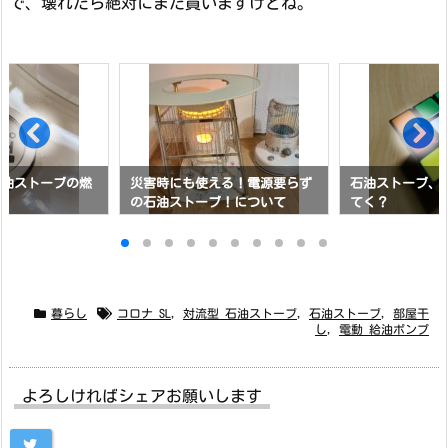
で、壊れたら絶対にまた買いますけどね。
石油ストーブの燃
災害時にも使える！電源要らず
石油ストーブ、
の石油ストーブ！について
てく？
暮らし
コロナ SL
,
対流型 石油ストーブ
,
石油ストーブ
,
部屋干
し
,
電動 給油ポンプ
よろしければシェアお願いします