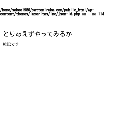
Warning
: Trying to access array offset on false in
/home/sakae1980/yattemiruka.com/public_html/wp-
content/themes/luxeritas/inc/json-ld.php
on line
114
とりあえずやってみるか
雑記です