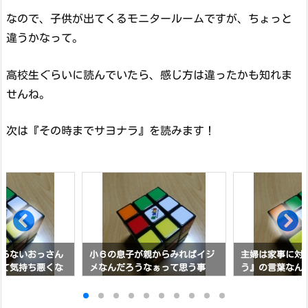
なので、子供が出てくるモニタールームですが、ちょっと
違うかなって。
高校生ぐらいに読んでいたら、感じ方は違ったかも知れま
せんね。
次は『その時までサヨナラ』を読みます！
知らないおっさん
小６の息子が親からみればイジ
主婦は家事に対
って気持ち悪くな
メなんだろうなぁって思う事
う』の言葉なん
んじゃないか