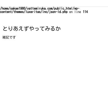
Warning
: Trying to access array offset on false in
/home/sakae1980/yattemiruka.com/public_html/wp-
content/themes/luxeritas/inc/json-ld.php
on line
114
とりあえずやってみるか
雑記です