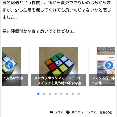
匿名配送という性質上、後から変更できないのは分かりま
すが、少し注意を促してくれても良いんじゃないかと感じ
ました。
悪い評価付かなきゃ良いですけどねぇ。
dyで支払いが出
メルカリやラクマでニンテンド
マスク不足の本
ースイッチを買う時の不安な点
った件
と注意点
ラクマ
ネコポス
,
ラクマ
,
匿名配送